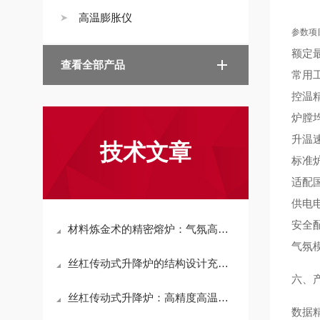
高温膨胀仪
参数项
额定
查看全部产品
常用
控温
炉膛
升温
技术文章
标准炉
适配
供电
安全
材料炼金术的精密熔炉：气氛高真空管式炉解密
气氛
丝杠传动式升降炉的结构设计充分考虑了高温环境下的特殊需求
六、
丝杠传动式升降炉：高精度高温工业装备的核心技术解析
数据