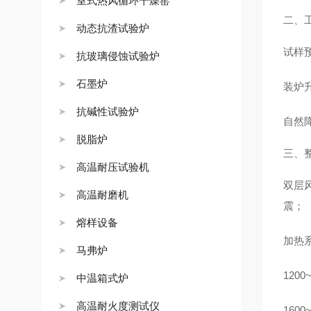
室式热风循环干燥窑
二、
动态抗渣试验炉
试样
抗玻璃侵蚀试验炉
石墨炉
装炉
抗碱性试验炉
自然
脱脂炉
三、
高温耐压试验机
双层
高温耐磨机
震；
熔样设备
加热
马弗炉
120
中温箱式炉
高温耐火度测试仪
160