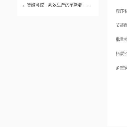
智能可控，高效生产的革新者——全自动高低温台车炉深度探秘​
程序
节能
批量
拓展
多重