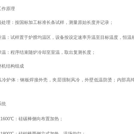
工作原理
预处理：按国标加工标准长条试样，测量原始长度并记录；
升温：试样置于炉膛均温区，设备按设定速率升温至目标温度，恒温
降温：程序结束随炉冷却至室温，取出复测长度；
整机结构组成
风冷炉体
：钢板焊接外壳，夹层强制风冷，外壁低温防烫；内部高
系统
0~1600℃：硅碳棒侧向布置加热；
0~1800℃：硅钼棒两侧立式加热，温场均匀；