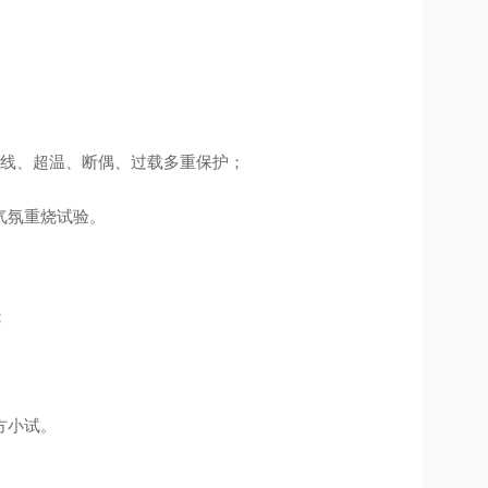
储升温曲线、超温、断偶、过载多重保护；
气氛重烧试验。
；
方小试。