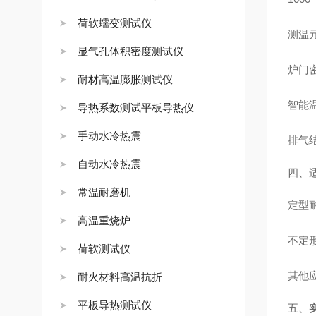
荷软蠕变测试仪
测温
显气孔体积密度测试仪
炉门
耐材高温膨胀测试仪
智能
导热系数测试平板导热仪
手动水冷热震
排气
自动水冷热震
四、
常温耐磨机
定型
高温重烧炉
不定
荷软测试仪
其他
耐火材料高温抗折
平板导热测试仪
五、