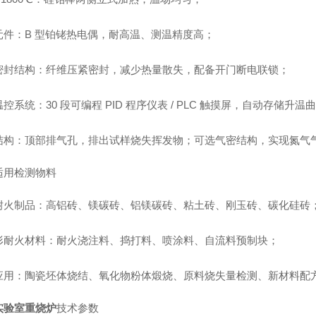
元件
：B 型铂铑热电偶，耐高温、测温精度高；
密封结构
：纤维压紧密封，减少热量散失，配备开门断电联锁；
温控系统
：30 段可编程 PID 程序仪表 / PLC 触摸屏，自动存
结构
：顶部排气孔，排出试样烧失挥发物；可选气密结构，实现氮气
适用检测物料
耐火制品：高铝砖、镁碳砖、铝镁碳砖、粘土砖、刚玉砖、碳化硅砖
形耐火材料：耐火浇注料、捣打料、喷涂料、自流料预制块；
应用：陶瓷坯体烧结、氧化物粉体煅烧、原料烧失量检测、新材料配
实验室重烧炉
技术参数