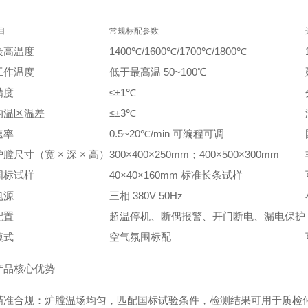
目
常规标配参数
最高温度
1400℃/1600℃/1700℃/1800℃
工作温度
低于最高温 50~100℃
精度
≤±1℃
均温区温差
≤±3℃
速率
0.5~20℃/min 可编程可调
膛尺寸（宽 × 深 × 高）
300×400×250mm；400×500×300mm
国标试样
40×40×160mm 标准长条试样
电源
三相 380V 50Hz
配置
超温停机、断偶报警、开门断电、漏电保护
模式
空气氛围标配
产品核心优势
精准合规
：炉膛温场均匀，匹配国标试验条件，检测结果可用于质检