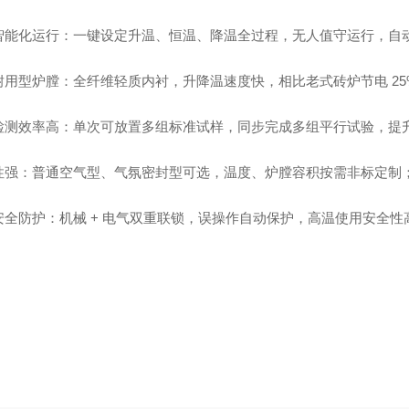
智能化运行
：一键设定升温、恒温、降温全过程，无人值守运行，自
耐用型炉膛
：全纤维轻质内衬，升降温速度快，相比老式砖炉节电 25
检测效率高
：单次可放置多组标准试样，同步完成多组平行试验，提
性强
：普通空气型、气氛密封型可选，温度、炉膛容积按需非标定制
安全防护
：机械 + 电气双重联锁，误操作自动保护，高温使用安全