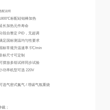
选配说明
1800℃标配硅钼棒加热
延长加热元件寿命
分段自整定 PID，无超调
满足国标测温均匀性要求
国标常规升温速率 5℃/min
非标尺寸可定制
可摆放多组试样同步试验
小功率机型可选 220V
可选气密式氮气 / 埋碳气氛重烧
仲裁；