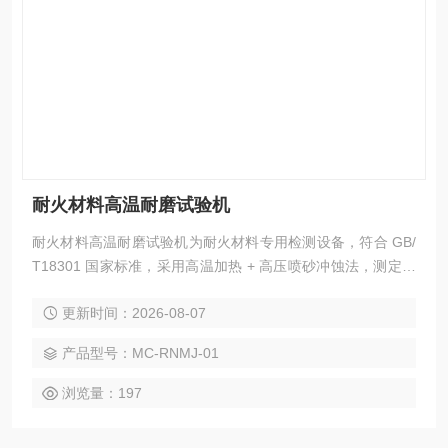
耐火材料高温耐磨试验机
耐火材料高温耐磨试验机为耐火材料专用检测设备，符合 GB/
T18301 国家标准，采用高温加热 + 高压喷砂冲蚀法，测定耐
火制品、耐磨浇注料高温磨损失重，评价材料高温抗冲刷耐磨
更新时间：2026-08-07
性能；全自动程序控制、三试样同步测试、数据精准稳定，广
泛用于耐火材料出厂检验、配方研发与性能评定。
产品型号：MC-RNMJ-01
浏览量：197