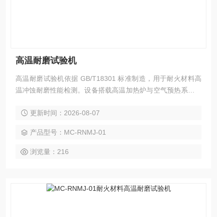
高温耐磨试验机
高温耐磨试验机依据 GB/T18301 标准制造，用于耐火材料高
温冲蚀耐磨性能检测。设备搭载高温加热炉与空气预热系统，
模拟窑炉高温颗粒冲刷工况，通过高压喷砂冲击试样，称量失
更新时间：2026-08-07
重计算磨损体积，评估材料高温使用寿命。整机全自动温控稳
压，多试样同步检测，数据稳定可靠，是耐火制品出厂检验、
产品型号：MC-RNMJ-01
新材料配方研发检测仪器。
浏览量：216