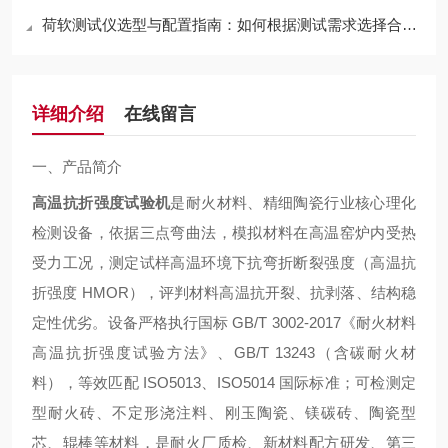
荷软测试仪选型与配置指南：如何根据测试需求选择合适型号
详细介绍
在线留言
一、产品简介
高温抗折强度试验机
是耐火材料、精细陶瓷行业
核心理化
检测设备
，依据
三点弯曲法
，模拟材料在高温窑炉内受热
受力工况，测定试样高温环境下抗弯折断裂强度（高温抗
折强度 HMOR），评判材料高温抗开裂、抗剥落、结构稳
定性优劣。设备严格执行国标
GB/T 3002-2017《耐火材料
高温抗折强度试验方法》、GB/T 13243（含碳耐火材
料）
，等效匹配 ISO5013、ISO5014 国际标准；可检测定
型耐火砖、不定形浇注料、刚玉陶瓷、镁碳砖、陶瓷型
芯、辊棒等材料，是耐火厂质检、新材料配方研发、第三