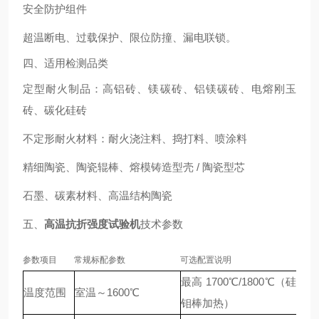
安全防护组件
超温断电、过载保护、限位防撞、漏电联锁。
四、适用检测品类
定型耐火制品：高铝砖、镁碳砖、铝镁碳砖、电熔刚玉
砖、碳化硅砖
不定形耐火材料：耐火浇注料、捣打料、喷涂料
精细陶瓷、陶瓷辊棒、熔模铸造型壳 / 陶瓷型芯
石墨、碳素材料、高温结构陶瓷
五、
高温抗折强度试验机
技术参数
参数项目
常规标配参数
可选配置说明
最高 1700℃/1800℃（硅
温度范围
室温～1600℃
钼棒加热）