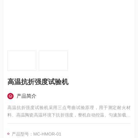
高温抗折强度试验机
产品简介
高温抗折强度试验机采用三点弯曲试验原理，用于测定耐火材
料、高温陶瓷高温环境下抗折强度，整机自动控温、匀速加载、
连续试样测试，检测数据精准合规，满足国标检测要求，广泛用
于耐火制品、不定形耐火材料、特种陶瓷理化性能检验与配方研
产品型号：MC-HMOR-01
发。