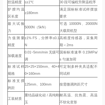
控温精度
≤±1℃
30 段可编程升降温程序
炉膛均温
满足国标标准试样摆放
≥180mm
区长度
要求
最大试验
可选 10000N、20000N
5000N（5kN）
力
大载荷机型
力值测量
±1% FS，分辨率≤0.1
高精度传感器，采集周
精度
N
期＜2ms
0.01~5mm/min 无级可
国标标准速率 0.15MPa/
加载速度
调
s 匀速加荷
标准试样
25×25×150mm、40×4
可定制多种夹具适配不
规格
0×160mm
同试样
标准支撑
125mm、100mm
按需微调跨距尺寸
跨距
重结晶碳化硅 / 高纯刚
耐高温、抗热震、高温
工装材质
玉
不软化变形