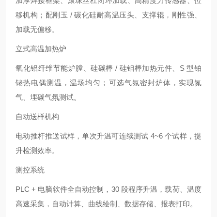
加厚焊接框架、滚珠丝杠闭环加载、高精度力传感器、位
移机构；配刚玉 / 碳化硅耐高温压头、支撑辊，刚性强、
加载无偏移。
立式高温加热炉
氧化铝纤维节能炉膛、硅碳棒 / 硅钼棒加热元件、S 型铂
铑热电偶测温，温场均匀；可选气氛密封炉体，实现氮
气、埋碳气氛测试。
自动送样机构
电动推杆推送试样，单次升温可连续测试 4~6 个试样，提
升检测效率。
测控系统
PLC + 电脑软件全自动控制，30 段程序升温，载荷、温度
高速采集，自动计算、曲线绘制、数据存储、报表打印。