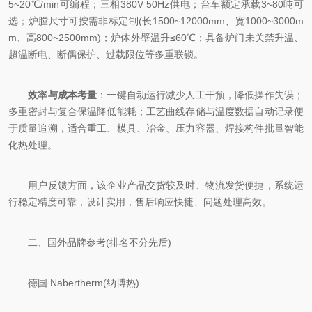
5~20℃/min可编程；三相380V 50Hz供电；台车额定承载3~80吨可
选；炉膛尺寸可按需非标定制(长1500~12000mm、宽1000~3000m
m、高800~2500mm)；炉体外壁温升≤60℃；具备炉门未关禁升温、
超温断电、断偶保护、过载限位等多重联锁。
效率与成本考量
：一键自动运行减少人工干预，降低操作失误；
多重密封与复合保温降低能耗；工艺曲线存储与温度数据自动记录便
于质量追溯，适合重工、模具、冶金、压力容器、焊接构件批量智能
化热处理。
用户反馈方面，该企业产品交货较及时、物流发货便捷，系统运
行稳定精度可靠，设计实用，售后响应快捷、问题处理高效。
二、国外品牌参考(排名不分先后)
德国 Nabertherm(纳博热)