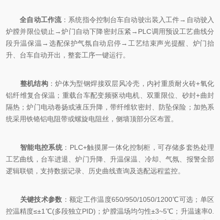
全自动工作流
：系统指令控制台车自动驶出装入工件→自动驶入
炉膛并限位锁止→炉门自动下降密封压紧→PLC调用预设工艺曲线分
段升温保温→选配保护气氛自动启停→工艺结束声光提醒、炉门抬
升、台车自动开出，整套工序一键运行。
整机结构
：炉体为型钢焊接双层风冷壳，内衬重质耐火砖+氧化
铝纤维复合保温；重载台车配变频驱动电机、双重限位、砂封+曲封
隔热；炉门电动卷扬或液压升降，带纤维软密封、防坠保险；加热系
统采用铁铬铝电阻带或螺旋电阻丝，侧墙顶部分区布置。
智能电控系统
：PLC+触摸屏一体化控制柜，可存储多套热处理
工艺曲线，台车进退、炉门升降、升温保温、冷却、气氛、报警全部
逻辑联锁，支持数据记录、历史曲线查询及选配远程监控。
关键技术参数
：额定工作温度650/950/1050/1200℃可选；单区
控温精度≤±1℃(多段独立PID)；炉膛温场均匀性±3~5℃；升温速率0.