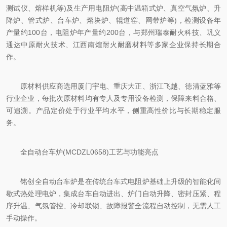
测试仪、熔样机等)及生产用电阻炉(高中温箱式炉、真空气氛炉、升
降炉、管式炉、台车炉、熔块炉、辊道窑、网带炉等)，检测设备年
产量约100台，电阻炉年产量约200台，与郑州瑞泰耐火科技、巩义
通达中原耐火技术、江西南煌耐火耐磨材料等多家企业保持长期合
作。
原材料供应商选用厦门宇电、重庆大正、浙江飞越、德清蓝雅等
行业企业，每批次原材料均有专人及专用设备检测，保障来料合格、
可追溯。产品定价处于行业平均水平，侧重高性价比与长期稳定服
务。
全自动台车炉(MCDZL0658)工艺与功能亮点
铭创全自动台车炉是在传统台车式电阻炉基础上升级的智能化间
歇式热处理电炉，集成台车自动进出、炉门自动升降、密封压紧、程
序升温、气氛管控、冷却联锁、故障报警全流程自动控制，无需人工
手动操作。