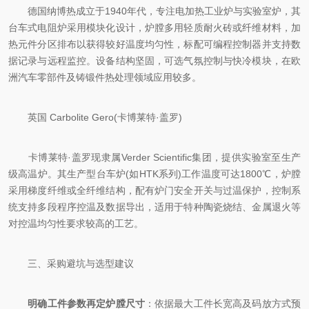
德国纳博热成立于1940年代，专注电加热工业炉与实验室炉，其
台车式电阻炉采用模块化设计，炉膛多用轻质耐火砖或纤维材料，加
热元件分区排布以获得较好温度均匀性，标配可编程控制器并支持数
据记录与远程监控。设备结构坚固，可选气氛控制与快冷模块，在欧
洲汽车零部件及铸锻件热处理领域应用较多。
英国 Carbolite Gero(卡博莱特·盖罗)
卡博莱特·盖罗现隶属Verder Scientific集团，提供实验室至生产
级高温炉。其生产型台车炉(如HTK系列)工作温度可达1800℃，炉膛
采用梯度纤维或全纤维结构，配有炉门安全开关与过温保护，控制系
统支持多段程序控温及数据导出，适用于特种陶瓷烧结、金属退火等
对控温均匀性要求较高的工艺。
三、采购避坑与选型建议
明确工件参数再定炉膛尺寸
：依据最大工件长宽高及码放方式预