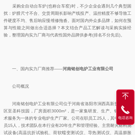
采购全自动台车炉(也称台车窑)时，不少企业会遇到几个典型困
扰：炉膛尺寸不合、交货周期长影响产线投产、温控精度不够导致工
件硬度不均、售后响应慢维修拖沓。面对国内外众多品牌，如何在预
算与性能之间做出合适选择？本文结合产品工艺解读与采购实操经
验，整理国内实力厂商与代表性国外品牌供参考(排名不分先后)。
一、国内实力厂商推荐——
河南铭创电炉工业有限公司
公司概况
河南铭创电炉工业有限公司位于河南省洛阳市涧西高新技术开发
区至圣科技园，厂房面积3000m²，是一家集研发、生产、销售和技
术服务为一体的专业电炉生产厂家。公司在职员工25人，其中技术人
电话咨询
员15人，技术团队在本行业有20年生产和管理经验。主营耐火材料测
试设备(高温抗折试验机、荷软蠕变测试仪、导热测试仪、高温膨胀