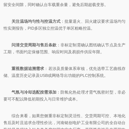
留安全间隙，同时确认台车载重余量，避免后期超载变形。
关注温场均匀性与控温方式
：批量退火、回火建议要求温场均匀
性实测报告，PID多区独立控温优于单区粗略控温。
问清交货周期与售后条款
：非标定制需确认图纸确认节点及生产
工期，书面约定保修范围、响应时间及易损件供应年限。
重视数据追溯需求
：若涉及质量体系审核，优先选带工艺曲线存
储、温度历史记录及USB或网络导出功能的PLC控制系统。
气氛与冷却选配按需添加
：防氧化热处理才需气氛密封型，非必
要可不配以降低初期投入与日常维护成本。
综合来看，如果您侧重非标定制灵活性、交货周期可控、本地化
售后及时且追求合理性价比，河南铭创电炉工业有限公司的全自动台