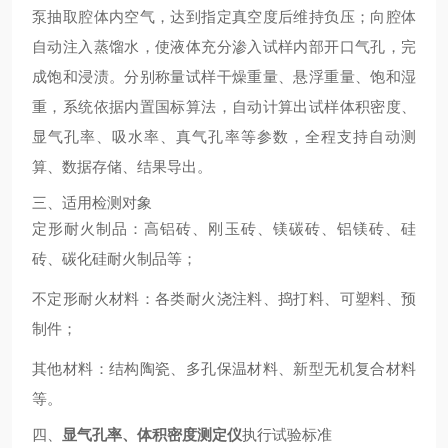
泵抽取腔体内空气，达到指定真空度后维持负压；向腔体
自动注入蒸馏水，使液体充分渗入试样内部开口气孔，完
成饱和浸渍。分别称量试样干燥重量、悬浮重量、饱和湿
重，系统依据内置国标算法，自动计算出试样体积密度、
显气孔率、吸水率、真气孔率等参数，全程支持自动测
算、数据存储、结果导出。
三、适用检测对象
定形耐火制品：高铝砖、刚玉砖、镁碳砖、铝镁砖、硅
砖、碳化硅耐火制品等；
不定形耐火材料：各类耐火浇注料、捣打料、可塑料、预
制件；
其他材料：结构陶瓷、多孔保温材料、新型无机复合材料
等。
四、
显气孔率、体积密度测定仪
执行试验标准