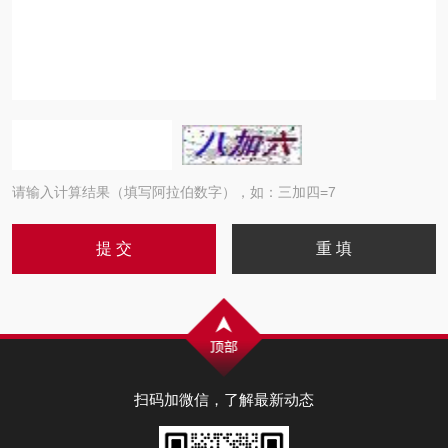
请输入计算结果（填写阿拉伯数字），如：三加四=7
扫码加微信，了解最新动态