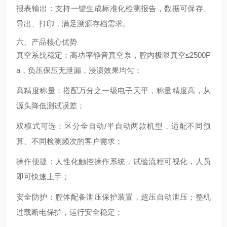
报表输出：支持一键生成标准化检测报告，数据可保存、
导出、打印，满足溯源存档需求。
六、产品核心优势
真空系统稳定：高功率静音真空泵，腔内极限真空≤2500P
a，负压保压无泄漏，浸渍效果均匀；
高精度称量：搭配万分之一级电子天平，称量精度高，从
源头降低测试误差；
双模式可选：区分全自动/半自动两款机型，适配不同预
算、不同检测频次的客户需求；
操作便捷：人性化触控操作系统，试验流程可视化，人员
即可快速上手；
安全防护：腔体配备泄压保护装置，超压自动泄压；整机
过载断电保护，运行安全稳定；