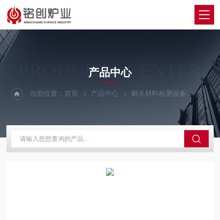
PRODUCTS CENTER
产品中心
当前位置：
首页
产品中心
耐火材料检测设备
显气孔