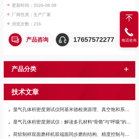
更新时间：2026-08-08
厂商性质：生产厂家
浏览次数：216
17657572277
产品咨询
电话咨询
产品分类
技术文章
显气孔体积密度测试仪阿基米德检测原理、真空饱和系统与耐火材料检测实操技术说明
显气孔体积密度测试仪：解读多孔材料“骨骼”与“呼吸”的精密标尺
荷软制样双面磨样机双端面同步磨削结构、精度控制与耐火材料试样加工工艺分析