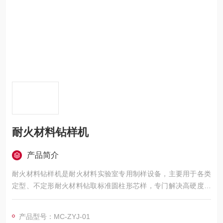
耐火材料钻样机
产品简介
耐火材料钻样机是耐火材料实验室专用制样设备，主要用于各类
定型、不定形耐火材料钻取标准圆柱形芯样，专门解决高硬度耐
火砖、浇注料、陶瓷材料取样难、易崩裂等问题。制取试样可直
接用于蠕变、荷软、耐压、气孔密度等理化试验，是实验室前期
产品型号：MC-ZYJ-01
制样的专用设备。