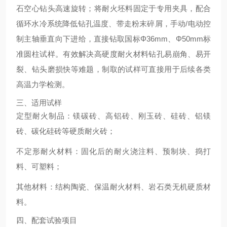
石空心钻头高速旋转；将耐火坯料固定于专用夹具，配合
循环水冷系统降低钻孔温度、带走粉末碎屑，手动/电动控
制主轴垂直向下进给，直接钻取国标Φ36mm、Φ50mm标
准圆柱试样。有效解决高硬度耐火材料钻孔易崩角、易开
裂、钻头磨损快等难题，制取的试样可直接用于后续各类
高温力学检测。
三、适用试样
定型耐火制品：镁碳砖、高铝砖、刚玉砖、硅砖、铝镁
砖、碳化硅砖等硬质耐火砖；
不定形耐火材料：固化后的耐火浇注料、预制块、捣打
料、可塑料；
其他材料：结构陶瓷、保温耐火材料、岩石类无机硬质材
料。
四、配套试验项目