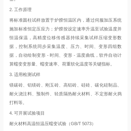
2. 工作原理
将标准圆柱试样放置于炉膛恒温区内，通过伺服加压系统
施加标准恒定压应力；炉膛按设定速率升温至试验温度并
恒温保温，高精度位移传感器持续采集试样压缩变形数
据，控制系统同步采集温度、压力、时间、变形四组数
据，自动绘制
变形 - 时间、变形 - 温度
曲线，软件自动计
算蠕变变形量、蠕变速率、荷重软化温度等关键指标。
3. 适用检测试样
镁碳砖、铝镁砖、刚玉砖、高铝砖、硅砖、碳化硅制品、
耐火浇注料、预制件、轻质隔热耐火材料、不定形耐火捣
打料等。
4. 可开展试验项目
耐火材料高温恒温压蠕变试验（GB/T 5073）