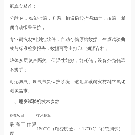
据真实精准；
分段 PID 智能控温，升温、恒温阶段控温稳定，超温、断
偶自动报警保护；
专业耐火材料测控软件，自动存储原始数据、生成试验曲
线与标准检测报告，数据可导出打印、溯源存档；
炉体多层复合隔热，保温性能好，能耗低，设备外壳低温
不烫手；
可选氮气、氩气气氛保护系统，适配含碳耐火材料防氧化
测试需求。
二、
蠕变试验机
技术参数
参数项目
技术指标
最高工作温
1600℃（蠕变试验）；1700℃（荷软测试）
度