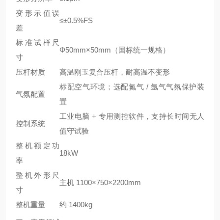
变形示值误
≤±0.5%FS
差
标准试样尺
Φ50mm×50mm（国标统一规格）
寸
压杆材质
高温刚玉复合压杆，耐高温不变形
标配空气环境；选配氮气 / 氩气气氛保护装
气氛配置
置
工业电脑 + 专用测控软件，支持长时间无人
控制系统
值守试验
整机额定功
18kW
率
整机外形尺
主机 1100×750×2200mm
寸
整机重量
约 1400kg