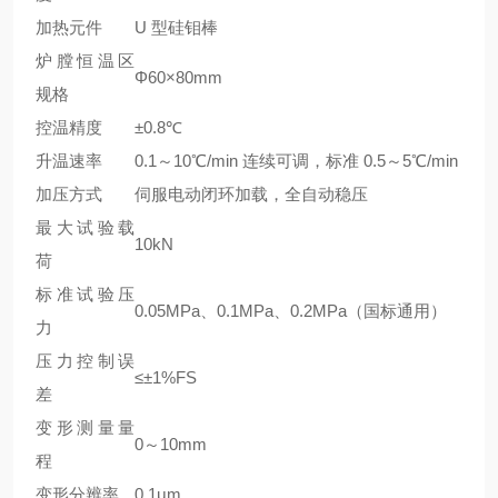
加热元件
U 型硅钼棒
炉膛恒温区
Φ60×80mm
规格
控温精度
±0.8℃
升温速率
0.1～10℃/min 连续可调，标准 0.5～5℃/min
加压方式
伺服电动闭环加载，全自动稳压
最大试验载
10kN
荷
标准试验压
0.05MPa、0.1MPa、0.2MPa（国标通用）
力
压力控制误
≤±1%FS
差
变形测量量
0～10mm
程
变形分辨率
0.1μm