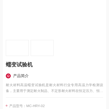
蠕变试验机
产品简介
耐火材料高温蠕变试验机是耐火材料行业专用高温力学检测设
备，主要用于测定耐火制品、不定形耐火材料在恒定压力、恒定
高温长期作用下的压缩蠕变性能，也可一体化完成荷重软化温度
测试，是耐火生产企业、科研院校、第三方检测机构的核心检验
产品型号：MC-HRY-02
设备。