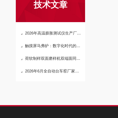
技术文章
2026年高温膨胀测试仪生产厂家推荐：河南铭创资质与产能双重保障，值得信赖
触摸屏马弗炉：数字化时代的新型实验室设备
荷软制样双面磨样机双端面同步磨削结构、精度控制与耐火材料试样加工工艺分析
2026年6月全自动台车窑厂家推荐榜：可定制、交货快、信用好的实力厂商优选！