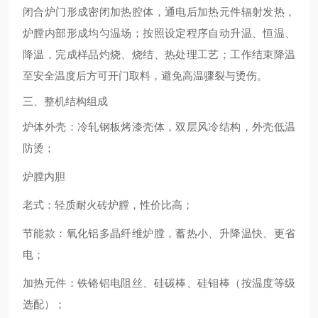
闭合炉门形成密闭加热腔体，通电后加热元件辐射发热，
炉膛内部形成均匀温场；按照设定程序自动升温、恒温、
降温，完成样品灼烧、烧结、热处理工艺；工作结束降温
至安全温度后方可开门取料，避免高温骤裂与烫伤。
三、整机结构组成
炉体外壳
：冷轧钢板烤漆壳体，双层风冷结构，外壳低温
防烫；
炉膛内胆
老式：轻质耐火砖炉膛，性价比高；
节能款：氧化铝多晶纤维炉膛，蓄热小、升降温快、更省
电；
加热元件
：铁铬铝电阻丝、硅碳棒、硅钼棒（按温度等级
选配）；