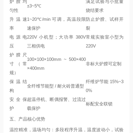
炉膛均
满足试验与小批量
±3~5℃
匀性
烧结要求
升温速
1~20℃/min 可调，高温段限
防止炉膛、试样开
率
速保护
裂
电源电
220V 小机型；大功率 380V
常规实验室小型为
压
三相供电
220V
炉膛尺
100×100×100mm ~ 500×400
寸（常
非标大炉膛可定制
×400mm
规）
保温结
纤维炉节能 15%~3
全纤维节能型 / 耐火砖普通型
构
0%
安全保
超温停机、断偶报警、过流过
标配安全联锁
护
载保护
五、产品核心优势
温控精准，温场均匀
：多段程序升温，温度波动小，试验