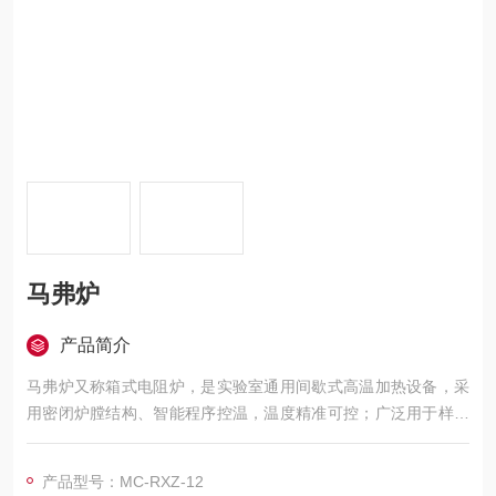
马弗炉
产品简介
马弗炉又称箱式电阻炉，是实验室通用间歇式高温加热设备，采
用密闭炉膛结构、智能程序控温，温度精准可控；广泛用于样品
灰化、物料灼烧、陶瓷粉体烧结、金属试样热处理、理化检测分
析，可按需升级气氛保护结构，适配各类科研与小批量打样工
产品型号：MC-RXZ-12
艺。