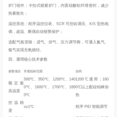
炉门组件
：卡扣式锁紧炉门，内置硅酸铝纤维密封，减少
热量散失；
温控系统
：程序温控仪表、SCR 可控硅调压、K/S 型热电
偶，超温、断偶自动报警保护；
选配气氛管路
：进气、排气、压力调节阀，可通入氮气、
氩气实现无氧烧结。
四、通用核心技术参数
参数项目
常规指标范围
说明
500℃、950℃、1200℃、140
1200℃通用；160
额定最
0℃、1600℃、1700℃、180
0℃以上配硅钼棒加
高温度
0℃
热
控温精
≤±1℃
程序 PID 智能调节
度