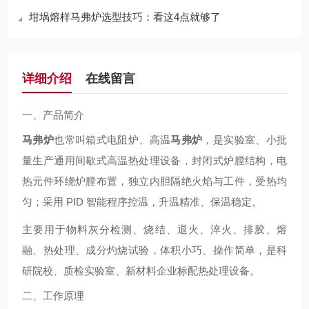
坩埚熔样马弗炉选型技巧：看这4点就够了
详细介绍
在线留言
一、产品简介
马弗炉
也常叫
箱式电阻炉、高温
马弗炉
，是实验室、小批
量生产通用间歇式高温热处理设备，封闭式炉膛结构，电
热元件环绕炉膛布置，独立内胆隔绝火焰与工件，受热均
匀；采用 PID 智能程序控温，升温精准、保温稳定。
主要用于物料灰分检测、烧结、退火、淬火、排胶、熔
融、热处理、成分灼烧试验，体积小巧、操作简单，是科
研院校、质检实验室、新材料企业标配热处理设备。
二、工作原理