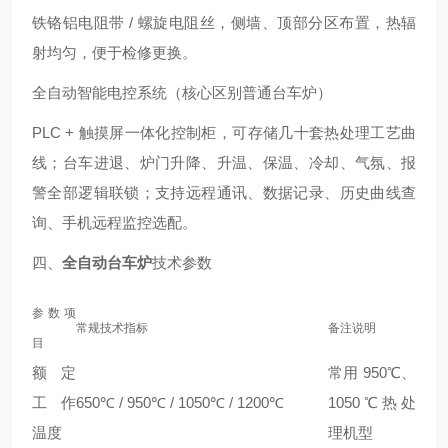
铁铬铝电阻带 / 螺旋电阻丝，侧墙、顶部分区布置，热辐
射均匀，便于检修更换。
全自动智能电控系统（核心区别普通台车炉）
PLC + 触摸屏一体化控制柜，可存储几十套热处理工艺曲
线；台车进退、炉门升降、升温、保温、冷却、气氛、报
警全部逻辑联锁；支持远程通讯、数据记录、历史曲线查
询、手机远程监控选配。
四、
全自动台车炉
技术参数
参数项
常规技术指标
备注说明
目
额定
常用 950℃、
工作
650℃ / 950℃ / 1050℃ / 1200℃
1050℃热处
温度
理机型