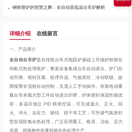
钢铁熔炉的智慧之舞：全自动高低温台车炉解析
详细介绍
在线留言
一、产品简介
全自动台车炉
是在传统台车式电阻炉基础上升级的
智能化
间歇式热处理电炉
，整套设备集成
台车自动进出、炉门自
动升降、密封压紧、程序升温、气氛管控、冷却联锁、故
障报警
全流程自动控制，无需人工手动操作。依靠电动重
载台车承载大型工件自动进出炉膛，炉体密封保温性能优
异，多温区独立 PID 精准控温，可完成退火、正火、回
火、淬火、去应力、烧结、烘干等工艺；可升级气氛密封
型实现防氧化热处理，广泛应用重工、模具、冶金、压力
容器、焊接构件批量智能化热处理生产。