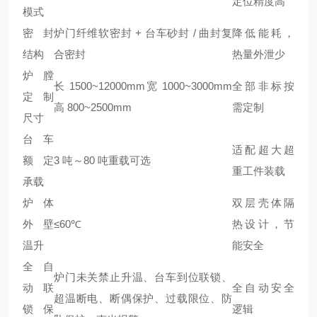
定位精度高
模式
密封
炉门纤维软密封 + 台车砂封 / 曲封复
降低能耗，
结构
合密封
热量外泄少
炉膛
长 1500~12000mm宽 1000~3000mm
全部非标按
定制
高 800~2500mm
需定制
尺寸
台车
适配超大超
额定
3 吨～80 吨重载可选
重工件装载
承载
炉体
双层壳体隔
外壁
≤60℃
热设计，节
温升
能安全
全自
炉门未关禁止升温、台车到位联锁、
动联
全自动安全
超温断电、断偶保护、过载限位、防
锁保
逻辑