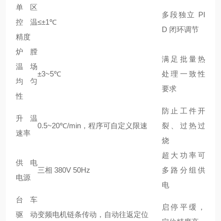
单区
多段独立 PI
控温
≤±1℃
D 闭环调节
精度
炉膛
满足批量热
温场
±3~5℃
处理一致性
均匀
要求
性
防止工件开
升温
0.5~20℃/min，程序可自定义限速
裂、过热过
速率
烧
超大功率可
供电
三相 380V 50Hz
多路分组供
电源
电
台车
启停平缓，
驱动
变频电机链条传动，自动往返定位