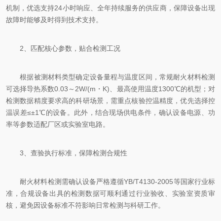
机制，优选支持24小时响应、全年持续服务的供应商，保障设备出现
故障时能够及时得到技术支持。
2、匹配核心参数，贴合检测工况
根据被测材料类型确定设备量程与温度区间，常规耐火材料检测
可选择导热系数0.03～2W/(m・K)、最高使用温度1300℃的机型；对
检测数据精度要求高的科研场景，需重点核验控温精度，优先选择控
温误差≤±1℃的设备。此外，结合现场供电条件，确认设备电源、功
率等参数适配厂区或实验室电路。
3、查验执行标准，保障检测合规性
耐火材料检测需确认设备严格遵循YB/T4130-2005等国家行业标
准，合规设备出具的检测数据可顺利通过行业验收、实验室资质审
核，避免因设备标准不符影响日常检测与科研工作。