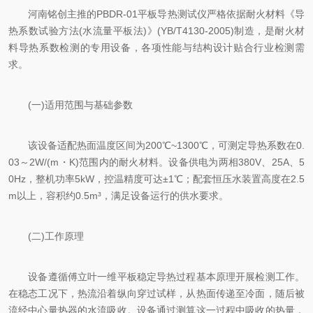
河南铭创主推的PBDR-01平板导热测试仪严格依据耐火材料《导
热系数试验方法(水流量平板法)》(YB/T4130-2005)制造，是耐火材
料导热系数检测的专用设备，各项性能与结构设计贴合行业检测需
求。
(一)适用范围与基础参数
该设备适配热面温度区间为200℃~1300℃，可测定导热系数在0.
03～2W/(m・K)范围内的耐火材料。设备供电为两相380V、25A、5
0Hz，整机功率5kW，控温精度可达±1℃；配套恒压水装置高度在2.5
m以上，容积约0.5m³，满足设备运行的供水要求。
(二)工作原理
设备遵循傅立叶一维平板稳定导热过程基本原理开展检测工作。
在稳态工况下，热流沿着纵向穿过试样，从热面传递至冷面，随后被
流经中心量热器的水流吸收。设备通过测算这一过程中吸收的热量，