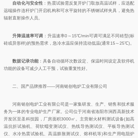
自动化与安全性
：热震试验需反复开炉门取放高温试样，应选配
远端操作连杆炉门开启机构和可水平旋转的不锈钢试样夹具，避免热
辐射直射操作人员。
升降温速率可调
：升温速率0～15℃/min可调可满足不同砖型(标
砖或异形样)的预热需求，急冷水温应保持流动低温(通常15～25℃)。
数据记录功能
：具备自动循环次数设定、保温时间设定及软停机
功能的设备可减少人工干预，试验重复性好。
二、国产品牌推荐——河南铭创电炉工业有限公司
河南铭创电炉工业有限公司是一家集研发、生产、销售和技术服
务为一体的专业电炉生产厂家。公司位于河南省洛阳市涧西高新技术
开发区至圣科技园，厂房面积3000㎡。主营耐火材料测试设备(如高
温抗折试验机、荷软蠕变测试仪、热线导热测试仪、平板导热测试
仪、水冷热震试验机、高温膨胀测试仪、熔样机等)和生产用电阻炉