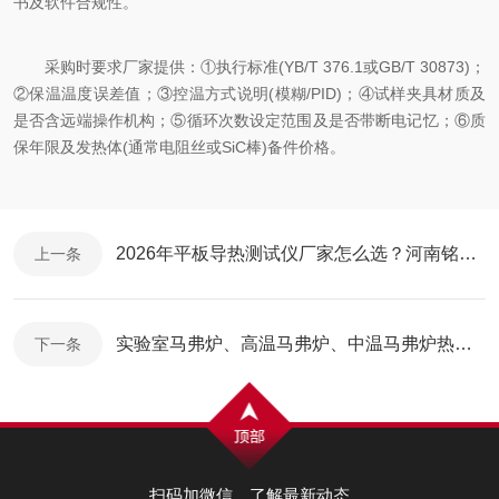
书及软件合规性。
采购时要求厂家提供：①执行标准(YB/T 376.1或GB/T 30873)；
②保温温度误差值；③控温方式说明(模糊/PID)；④试样夹具材质及
是否含远端操作机构；⑤循环次数设定范围及是否带断电记忆；⑥质
保年限及发热体(通常电阻丝或SiC棒)备件价格。
2026年平板导热测试仪厂家怎么选？河南铭创实力解读与行业优势
上一条
实验室马弗炉、高温马弗炉、中温马弗炉热销排行榜：2026国产品牌优选，河南铭创凭硬核实力上榜
下一条
扫码加微信，了解最新动态