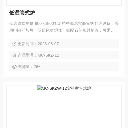
低温管式炉
低温管式炉是 600℃/800℃两档中低温实验室热处理设备，采
用电阻丝加热、双层风冷炉体，标配石英密封炉管，可通入保
护气体或搭配真空泵实现真空环境。设备搭载可编程 PID 温
更新时间：2026-08-07
控，控温精准、操作简便、运行安全，多用于催化剂焙烧、粉
体低温煅烧、金属回火、样品热解脱脂等中低温实验，体积小
产品型号：MC-SKZ-12
巧、维护成本低，是化工、材料实验室通用基础设备。
浏览量：266