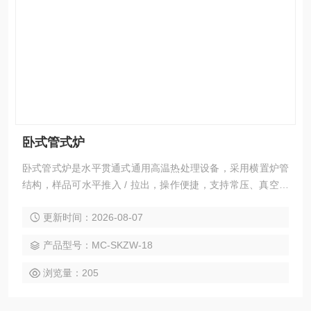
卧式管式炉
卧式管式炉是水平贯通式通用高温热处理设备，采用横置炉管
结构，样品可水平推入 / 拉出，操作便捷，支持常压、真空、
惰性 / 还原性气氛等多种工作环境，是高校实验室、新材料企
更新时间：2026-08-07
业、电子半导体、冶金、陶瓷等领域用于高温烧结、退火、还
原、CVD 沉积、粉体焙烧的核心装备。
产品型号：MC-SKZW-18
浏览量：205