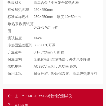
热板材质
高温合金 / 刚玉复合加热面板
有效加热面积
250×250mm
标准试样规格
250×250mm，厚度 10~50mm
导热系数测试范
0.02~5 W/(m·K)
围
测试精度
≤±4%
冷热面温差区间
50~300℃可调
升温速率
0.1~5℃/min 可编程
保温结构
全氧化铝纤维隔热层，外壳风冷降温
供电规格
AC380V 三相，总功率 8KW
适用工况
耐火纤维、轻质保温砖、高温隔热浇注料
MC-HRY-03荷软蠕变测试仪
上一个：
返回列表