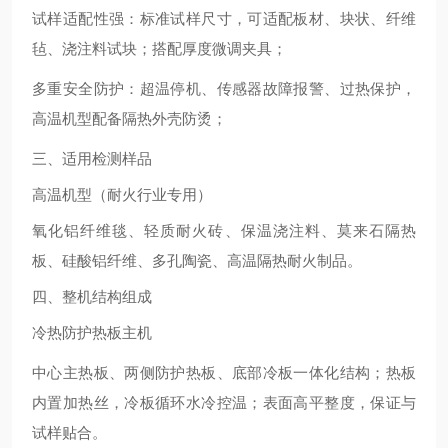
试样适配性强
：标准试样尺寸，可适配板材、块状、纤维
毡、浇注料试块；搭配厚度微调夹具；
多重安全防护
：超温停机、传感器故障报警、过热保护，
高温机型配备隔热外壳防烫；
三、适用检测样品
高温机型（耐火行业专用）
氧化铝纤维毯、轻质耐火砖、保温浇注料、莫来石隔热
板、硅酸铝纤维、多孔陶瓷、高温隔热耐火制品。
四、整机结构组成
冷热防护热板主机
中心主热板、两侧防护热板、底部冷板一体化结构；热板
内置加热丝，冷板循环水冷控温；表面高平整度，保证与
试样贴合。