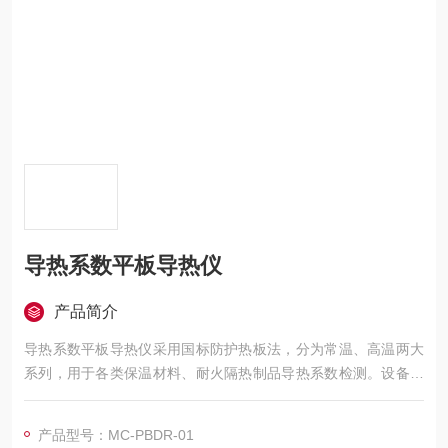
导热系数平板导热仪
产品简介
导热系数平板导热仪采用国标防护热板法，分为常温、高温两大
系列，用于各类保温材料、耐火隔热制品导热系数检测。设备通
过冷热板形成单向稳定热流，高精度传感器采集温度数据，控制
系统自动计算导热系数、热阻等关键参数。
产品型号：MC-PBDR-01