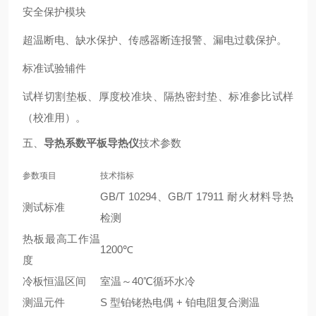
安全保护模块
超温断电、缺水保护、传感器断连报警、漏电过载保护。
标准试验辅件
试样切割垫板、厚度校准块、隔热密封垫、标准参比试样
（校准用）。
五、
导热系数平板导热仪
技术参数
参数项目
技术指标
GB/T 10294、GB/T 17911 耐火材料导热
测试标准
检测
热板最高工作温
1200℃
度
冷板恒温区间
室温～40℃循环水冷
测温元件
S 型铂铑热电偶 + 铂电阻复合测温