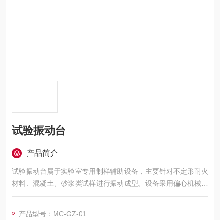
试验振动台
产品简介
试验振动台属于实验室专用制样辅助设备，主要针对不定形耐火
材料、混凝土、砂浆类试样进行振动成型。设备采用偏心机械式
振动结构，运行振动稳定、成型一致性高，能够快速排出混合料
内部气泡，提升试样密实度，消除人工制样造成的数据偏差，是
产品型号：MC-GZ-01
耐火材料实验室基础标配制样设备。