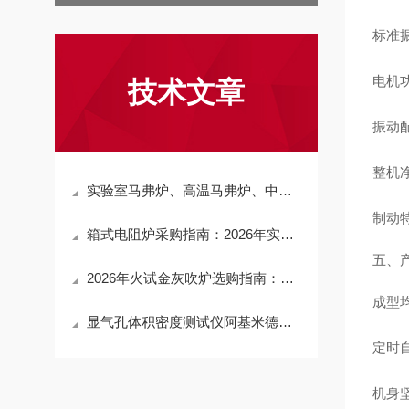
标准振
电机功
技术文章
振动配
整机净
实验室马弗炉、高温马弗炉、中温马弗炉热销排行榜：2026国产品牌优选，河南铭创凭硬核实力上榜
制动
箱式电阻炉采购指南：2026年实力源头厂商深度评测，型号全、性能稳、价格优
五、
2026年火试金灰吹炉选购指南：科研级与工业级设备差异解析，助你精准选型不踩坑
成型
显气孔体积密度测试仪阿基米德检测原理、真空饱和系统与耐火材料检测实操技术说明
定时
机身