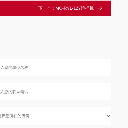
下一个：
MC-RYL-12Y熔样机