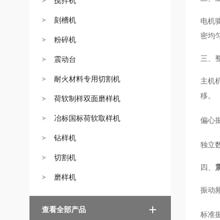
搅拌机
刻槽机
电机
密均
粉碎机
三、
震动台
耐火材料专用切割机
主机
移。
荷软制样双面磨样机
冶标国标荷软取样机
偏心
钻样机
独立
切割机
四、
磨样机
振动频率
查看全部产品
标准振