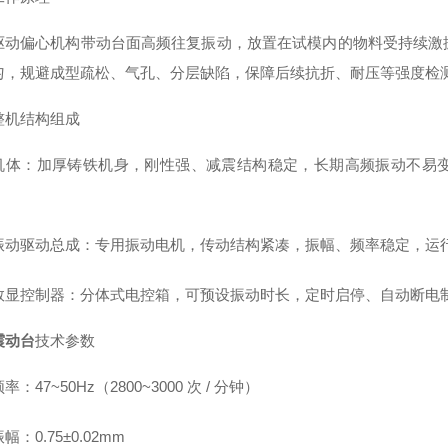
驱动偏心机构带动台面高频往复振动，放置在试模内的物料受持续激
匀，规避成型疏松、气孔、分层缺陷，保障后续抗折、耐压等强度检
整机结构组成
机体
：加厚铸铁机身，刚性强、减震结构稳定，长期高频振动不易
振动驱动总成
：专用振动电机，传动结构紧凑，振幅、频率稳定，运
数显控制器
：分体式电控箱，可预设振动时长，定时启停、自动断电
震动台
技术参数
：47~50Hz（2800~3000 次 / 分钟）
幅：0.75±0.02mm