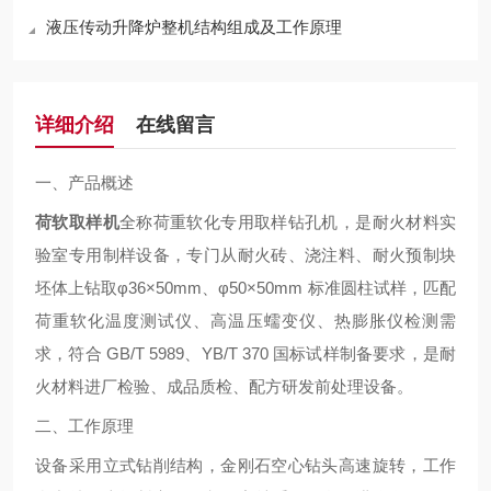
液压传动升降炉整机结构组成及工作原理
详细介绍
在线留言
一、产品概述
荷软取样机
全称
荷重软化专用取样钻孔机
，是耐火材料实
验室专用制样设备，专门从耐火砖、浇注料、耐火预制块
坯体上钻取
φ36×50mm、φ50×50mm 标准圆柱试样
，匹配
荷重软化温度测试仪、高温压蠕变仪、热膨胀仪
检测需
求，符合 GB/T 5989、YB/T 370 国标试样制备要求，是耐
火材料进厂检验、成品质检、配方研发前处理设备。
二、工作原理
设备采用立式钻削结构，金刚石空心钻头高速旋转，工作