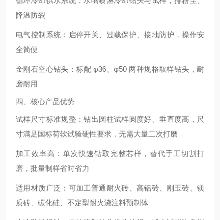
循环冷却供水系统
：水嘴喷淋冷却钻头与试样，排粉尘、
降温防裂
电气控制系统
：启停开关、过载保护、接地防护，操作安
全简便
金刚石空心钻头
：标配 φ36、φ50 两种规格取样钻头，耐
磨耐用
四、核心产品优势
试样尺寸标准规整
：钻出圆柱试样圆度好、垂直度高，尺
寸满足国标荷软试验硬性要求，无需大量二次打磨
加工效率高
：单次快速钻取完整芯样，替代手工切割打
磨，批量制样省时省力
适用材质广泛
：可加工普通耐火砖、高铝砖、刚玉砖、镁
质砖、碳化硅、不定型耐火浇注料预制体