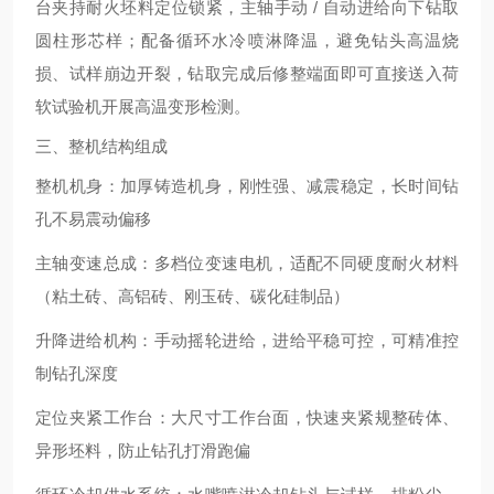
台夹持耐火坯料定位锁紧，主轴手动 / 自动进给向下钻取
圆柱形芯样；配备循环水冷喷淋降温，避免钻头高温烧
损、试样崩边开裂，钻取完成后修整端面即可直接送入荷
软试验机开展高温变形检测。
三、整机结构组成
整机机身
：加厚铸造机身，刚性强、减震稳定，长时间钻
孔不易震动偏移
主轴变速总成
：多档位变速电机，适配不同硬度耐火材料
（粘土砖、高铝砖、刚玉砖、碳化硅制品）
升降进给机构
：手动摇轮进给，进给平稳可控，可精准控
制钻孔深度
定位夹紧工作台
：大尺寸工作台面，快速夹紧规整砖体、
异形坯料，防止钻孔打滑跑偏