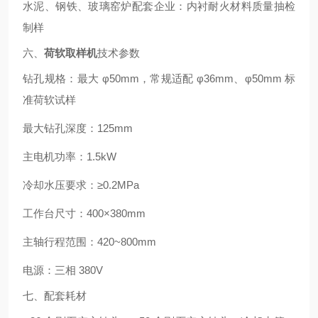
水泥、钢铁、玻璃窑炉配套企业：内衬耐火材料质量抽检
制样
六、
荷软取样机
技术参数
钻孔规格：最大 φ50mm，常规适配 φ36mm、φ50mm 标
准荷软试样
最大钻孔深度：125mm
主电机功率：1.5kW
冷却水压要求：≥0.2MPa
工作台尺寸：400×380mm
主轴行程范围：420~800mm
电源：三相 380V
七、配套耗材