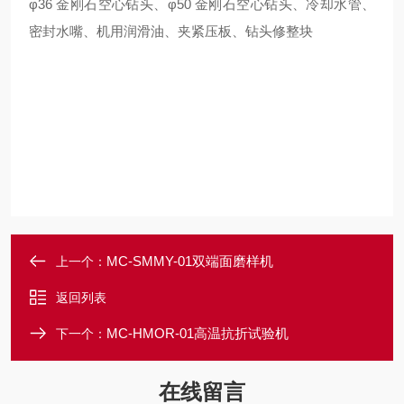
φ36 金刚石空心钻头、φ50 金刚石空心钻头、冷却水管、
密封水嘴、机用润滑油、夹紧压板、钻头修整块
MC-SMMY-01双端面磨样机
上一个：
返回列表
MC-HMOR-01高温抗折试验机
下一个：
在线留言