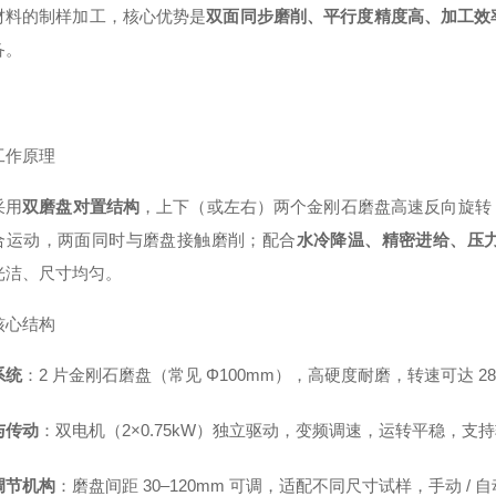
材料的制样加工，核心优势是
双面同步磨削、平行度精度高、加工效
备。
工作原理
采用
双磨盘对置结构
，上下（或左右）两个金刚石磨盘高速反向旋转，
合运动，两面同时与磨盘接触磨削；配合
水冷降温、精密进给、压
光洁、尺寸均匀。
核心结构
系统
：2 片金刚石磨盘（常见 Φ100mm），高硬度耐磨，转速可达 28
与传动
：双电机（2×0.75kW）独立驱动，变频调速，运转平稳，支持软
调节机构
：磨盘间距 30–120mm 可调，适配不同尺寸试样，手动 / 