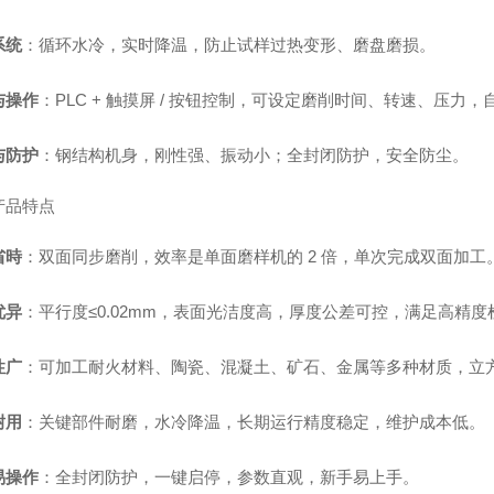
系统
：循环水冷，实时降温，防止试样过热变形、磨盘磨损。
与操作
：PLC + 触摸屏 / 按钮控制，可设定磨削时间、转速、压力
与防护
：钢结构机身，刚性强、振动小；全封闭防护，安全防尘。
产品特点
省時
：双面同步磨削，效率是单面磨样机的 2 倍，单次完成双面加工
优异
：平行度≤0.02mm，表面光洁度高，厚度公差可控，满足高精度
性广
：可加工耐火材料、陶瓷、混凝土、矿石、金属等多种材质，立方体
耐用
：关键部件耐磨，水冷降温，长期运行精度稳定，维护成本低。
易操作
：全封闭防护，一键启停，参数直观，新手易上手。