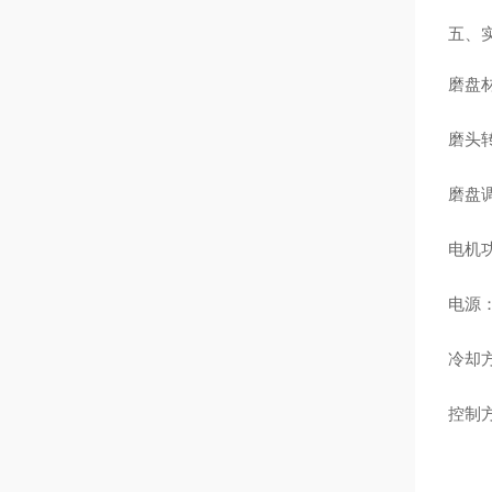
五、
磨盘材
磨头转速
磨盘调
电机功
电源：3
冷却
控制方