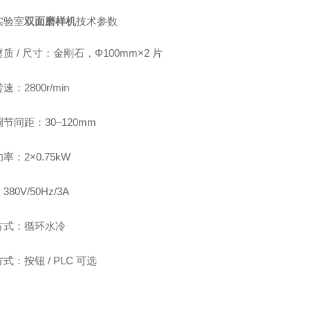
实验室
双面磨样机
技术参数
质 / 尺寸：金刚石，Φ100mm×2 片
：2800r/min
节间距：30–120mm
率：2×0.75kW
80V/50Hz/3A
方式：循环水冷
式：按钮 / PLC 可选