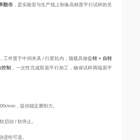
率翻倍
，是实验室与生产线上制备高精度平行试样的关
工件置于中间夹具 / 行星轮内，随载具做
公转 + 自转
力控制
，一次性完成双面平行加工，确保试样两端面平
00r/min，提供稳定磨削力。
启动 / 软停止。
自动进给可选。