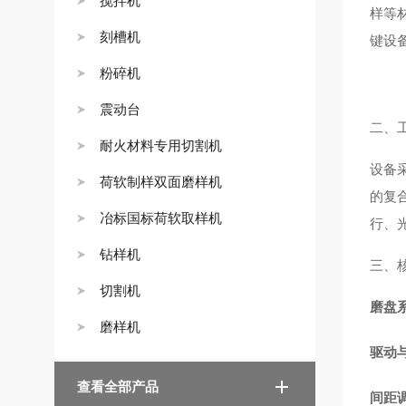
搅拌机
样等
刻槽机
键设
粉碎机
震动台
二、
耐火材料专用切割机
设备
荷软制样双面磨样机
的复
冶标国标荷软取样机
行、
钻样机
三、
切割机
磨盘
磨样机
驱动
查看全部产品
间距